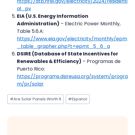
https://atb.nrel.gov/electricity/2024/residenti
al_pv
EIA (U.S. Energy Information
Administration)
– Electric Power Monthly,
Table 5.6.A:
https://www.eia.gov/electricity/monthly/epm
_table_grapher.php?t=epmt_5_6_a
DSIRE (Database of State Incentives for
Renewables & Efficiency)
– Programas de
Puerto Rico:
https://programs.dsireusa.org/system/progra
m/pr/solar
Post
#
Are Solar Panels Worth It
#
Espanol
Tags: